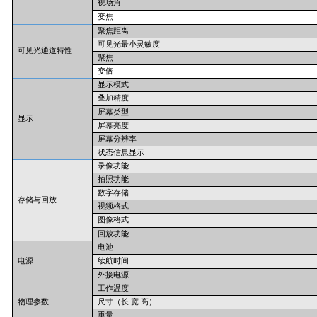
视场角
变焦
聚焦距离
可见光最小灵敏度
可见光通道特性
聚焦
变倍
显示模式
叠加精度
屏幕类型
显示
屏幕亮度
屏幕分辨率
状态信息显示
录像功能
拍照功能
数字存储
存储与回放
视频格式
图像格式
回放功能
电池
电源
续航时间
外接电源
工作温度
物理参数
尺寸（长
宽
高）
重量